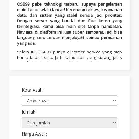
OSB99 pake teknologi terbaru supaya pengalaman
main kamu selalu lancar! Kecepatan akses, keamanan
data, dan sistem yang stabil semua jadi prioritas.
Dengan server yang handal dan fitur keren yang
terintegrasi, kamu bisa main slot tanpa hambatan.
Navigasi di platform ini juga super gampang, jadi bisa
langsung seru-seruan menjelajahi semua permainan
yang ada.
Selain itu, OSB99 punya customer service yang siap
bantu kapan saja. Jadi, kalau ada yang kurang jelas
atau butuh bantuan, tinggal hubungi aja. Semua game
yang ada juga dipilih dengan teliti buat pastiin kualitas
dan keseruan maksimal. Dengan segala keunggulan
yang ada, OSB99 jadi pilihan tepat buat kamu yang cari
platform game online dengan teknologi keren dan
Kota Asal :
pastinya seru banget!
Jumlah :
Harga Awal :