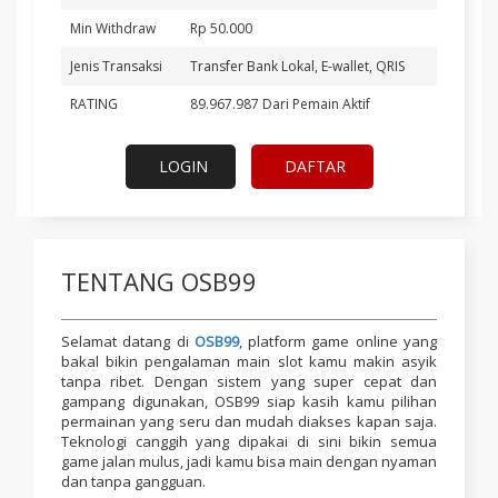
Min Withdraw
Rp 50.000
Jenis Transaksi
Transfer Bank Lokal, E-wallet, QRIS
RATING
89.967.987 Dari Pemain Aktif
LOGIN
DAFTAR
TENTANG OSB99
Selamat datang di
OSB99
, platform game online yang
bakal bikin pengalaman main slot kamu makin asyik
tanpa ribet. Dengan sistem yang super cepat dan
gampang digunakan, OSB99 siap kasih kamu pilihan
permainan yang seru dan mudah diakses kapan saja.
Teknologi canggih yang dipakai di sini bikin semua
game jalan mulus, jadi kamu bisa main dengan nyaman
dan tanpa gangguan.