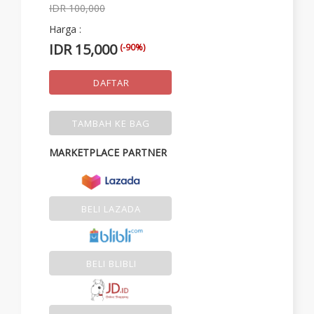
IDR 100,000
Harga :
IDR 15,000
(-90%)
DAFTAR
TAMBAH KE BAG
MARKETPLACE PARTNER
BELI LAZADA
BELI BLIBLI